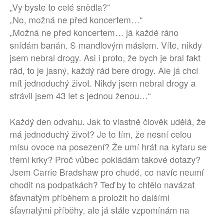
„Vy byste to celé snědla?“
„No, možná ne před koncertem…“
„Možná ne před koncertem… já každé ráno
snídám banán. S mandlovým máslem. Víte, nikdy
jsem nebral drogy. Asi i proto, že bych je bral fakt
rád, to je jasný, každý rád bere drogy. Ale já chci
mít jednoduchý život. Nikdy jsem nebral drogy a
strávil jsem 43 let s jednou ženou…“
Každý den odvahu. Jak to vlastně člověk udělá, že
má jednoduchý život? Je to tím, že nesní celou
mísu ovoce na posezení? Že umí hrát na kytaru se
třemi krky? Proč vůbec pokládám takové dotazy?
Jsem Carrie Bradshaw pro chudé, co navíc neumí
chodit na podpatkách? Teď by to chtělo navázat
šťavnatým příběhem a proložit ho dalšími
šťavnatými příběhy, ale já stále vzpomínám na