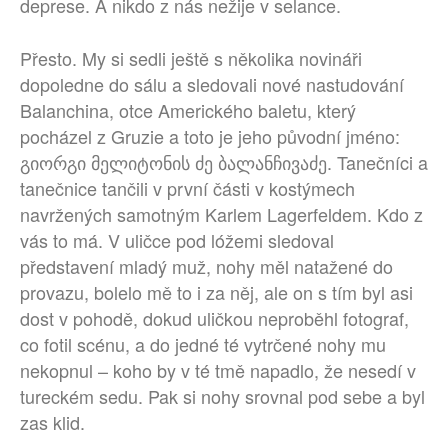
deprese. A nikdo z nás nežije v selance.
Přesto. My si sedli ještě s několika novináři
dopoledne do sálu a sledovali nové nastudování
Balanchina, otce Amerického baletu, který
pocházel z Gruzie a toto je jeho původní jméno:
გიორგი მელიტონის ძე ბალანჩივაძე. Tanečníci a
tanečnice tančili v první části v kostýmech
navržených samotným Karlem Lagerfeldem. Kdo z
vás to má. V uličce pod lóžemi sledoval
představení mladý muž, nohy měl natažené do
provazu, bolelo mě to i za něj, ale on s tím byl asi
dost v pohodě, dokud uličkou neproběhl fotograf,
co fotil scénu, a do jedné té vytrčené nohy mu
nekopnul – koho by v té tmě napadlo, že nesedí v
tureckém sedu. Pak si nohy srovnal pod sebe a byl
zas klid.