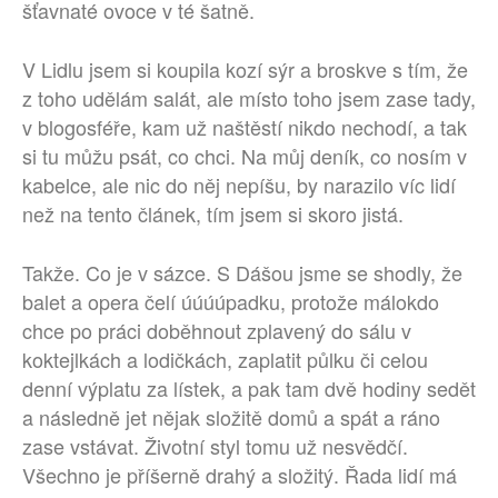
šťavnaté ovoce v té šatně.
V Lidlu jsem si koupila kozí sýr a broskve s tím, že
z toho udělám salát, ale místo toho jsem zase tady,
v blogosféře, kam už naštěstí nikdo nechodí, a tak
si tu můžu psát, co chci. Na můj deník, co nosím v
kabelce, ale nic do něj nepíšu, by narazilo víc lidí
než na tento článek, tím jsem si skoro jistá.
Takže. Co je v sázce. S Dášou jsme se shodly, že
balet a opera čelí úúúúpadku, protože málokdo
chce po práci doběhnout zplavený do sálu v
koktejlkách a lodičkách, zaplatit půlku či celou
denní výplatu za lístek, a pak tam dvě hodiny sedět
a následně jet nějak složitě domů a spát a ráno
zase vstávat. Životní styl tomu už nesvědčí.
Všechno je příšerně drahý a složitý. Řada lidí má