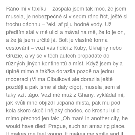
Ráno mi v taxíku – zaspala jsem tak moc, že jsem
musela, je nebezpečné si v sedm ráno říct, ještě si
trochu dáchnu – řekl, ať piju hodně vody. Už
předtím stál v mé ulici a mával na mě, že to je on,
a že já jsem určitě já. Bolt je vlastně forma
cestování – vozí vás řidiči z Kuby, Ukrajiny nebo
Gruzie, a vy se v těch autech propadáte do
různých jiných kontinentů a míst. Když jsem byla
úplně mimo a takřka dorazila pozdě na jednu
moderaci (Vilma Cibulková ale dorazila ještě
později a pak jsme si daly cígo), musela jsem si
taky vzít tágo. Vezl mě muž z Ghany, vykládal mi,
jak kvůli mně objíždí ucpaná místa, pak mu pod
kola skoro skočil nějaký chodec, co krosnul ulici
mimo přechod jen tak: „Oh man! In another city, he
would have died! Prague, such an amazing place.
It makes me feel young, it makes me smile and it